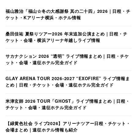
福山雅治「福山☆冬の大感謝祭 其の二十四」2026｜日程・チ
ケット・Kアリーナ横浜・ホテル情報
桑田佳祐 夏祭りツアー2026 年末追加公演まとめ｜日程・チ
ケット・会場・横浜アリーナ年越しライブ情報
サカナクション 2026 “透明” ライブ情報まとめ｜日程・チケ
ット・会場・遠征ホテル完全ガイド
GLAY ARENA TOUR 2026-2027 “EXOFIRE” ライブ情報ま
とめ｜日程・チケット・会場・遠征ホテル完全ガイド
米津玄師 2026 TOUR「GHOST」ライブ情報まとめ｜日程・
チケット・会場・遠征ホテル完全ガイド
【緑黄色社会 ライブ2026】アリーナツアー日程・チケット・
会場まとめ｜遠征ホテル情報も紹介