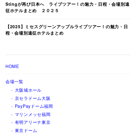
Stingが再び日本へ ライブツアー！の魅力・日程・会場別遠
征ホテルまとめ ２０２５
【2025】ミセスグリーンアップルライブツアー！の魅力・日
程・会場別遠征ホテルまとめ
HOME
会場一覧
大阪城ホール
京セラドーム大阪
PayPayドーム福岡
マリンメッセ福岡
有明アリーナ東京
東京ドーム