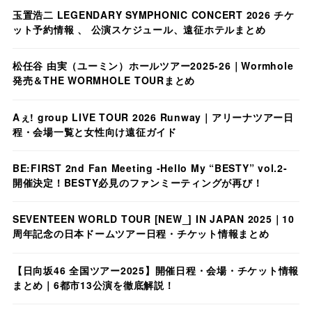
玉置浩二 LEGENDARY SYMPHONIC CONCERT 2026 チケ
ット予約情報 、 公演スケジュール、遠征ホテルまとめ
松任谷 由実（ユーミン）ホールツアー2025-26｜Wormhole
発売＆THE WORMHOLE TOURまとめ
Aぇ! group LIVE TOUR 2026 Runway｜アリーナツアー日
程・会場一覧と女性向け遠征ガイド
BE:FIRST 2nd Fan Meeting -Hello My “BESTY” vol.2-
開催決定！BESTY必見のファンミーティングが再び！
SEVENTEEN WORLD TOUR [NEW_] IN JAPAN 2025｜10
周年記念の日本ドームツアー日程・チケット情報まとめ
【日向坂46 全国ツアー2025】開催日程・会場・チケット情報
まとめ｜6都市13公演を徹底解説！