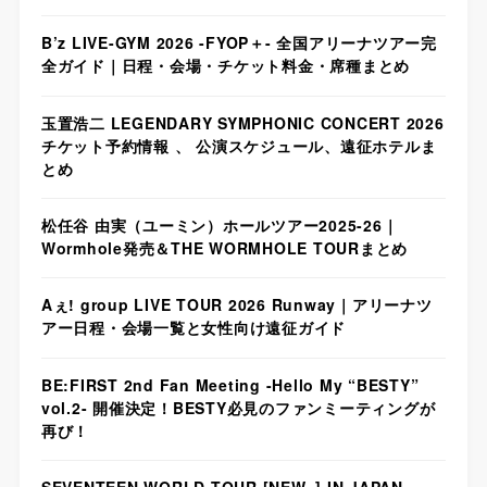
B’z LIVE-GYM 2026 -FYOP＋- 全国アリーナツアー完
全ガイド｜日程・会場・チケット料金・席種まとめ
玉置浩二 LEGENDARY SYMPHONIC CONCERT 2026
チケット予約情報 、 公演スケジュール、遠征ホテルま
とめ
松任谷 由実（ユーミン）ホールツアー2025-26｜
Wormhole発売＆THE WORMHOLE TOURまとめ
Aぇ! group LIVE TOUR 2026 Runway｜アリーナツ
アー日程・会場一覧と女性向け遠征ガイド
BE:FIRST 2nd Fan Meeting -Hello My “BESTY”
vol.2- 開催決定！BESTY必見のファンミーティングが
再び！