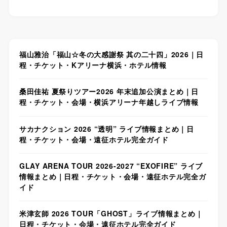
福山雅治「福山☆冬の大感謝祭 其の二十四」2026｜日
程・チケット・Kアリーナ横浜・ホテル情報
桑田佳祐 夏祭りツアー2026 年末追加公演まとめ｜日
程・チケット・会場・横浜アリーナ年越しライブ情報
サカナクション 2026 “透明” ライブ情報まとめ｜日
程・チケット・会場・遠征ホテル完全ガイド
GLAY ARENA TOUR 2026-2027 “EXOFIRE” ライブ
情報まとめ｜日程・チケット・会場・遠征ホテル完全ガ
イド
米津玄師 2026 TOUR「GHOST」ライブ情報まとめ｜
日程・チケット・会場・遠征ホテル完全ガイド