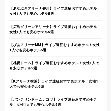
【あなぶきアリーナ香川】ライブ遠征おすすめホテル！
女性1人でも安心ホテル5選
【広島グリーンアリーナ】ライブ遠征おすすめホテル！
女性1人でも安心ホテル5選
【ぴあアリーナMM】ライブ遠征おすすめホテル！女性
1人でも安心ホテル5選
【札幌ドーム】ライブ遠征おすすめホテル！女性1人で
も安心ホテル5選
【Kアリーナ横浜】ライブ遠征おすすめホテル！女性1
人でも安心ホテル5選
【バンテリンドームナゴヤ】ライブ遠征おすすめホテ
ル！女性1人でも安心ホテル5選