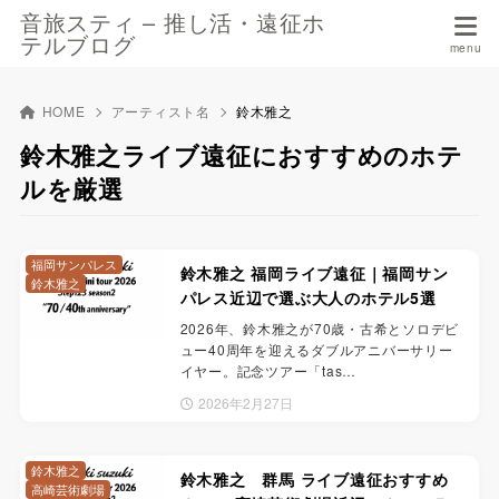
音旅スティ – 推し活・遠征ホ
テルブログ
HOME
アーティスト名
鈴木雅之
鈴木雅之ライブ遠征におすすめのホテ
ルを厳選
福岡サンパレス
鈴木雅之 福岡ライブ遠征｜福岡サン
鈴木雅之
パレス近辺で選ぶ大人のホテル5選
2026年、鈴木雅之が70歳・古希とソロデビ
ュー40周年を迎えるダブルアニバーサリー
イヤー。記念ツアー「tas…
2026年2月27日
鈴木雅之
鈴木雅之 群馬 ライブ遠征おすすめ
高崎芸術劇場