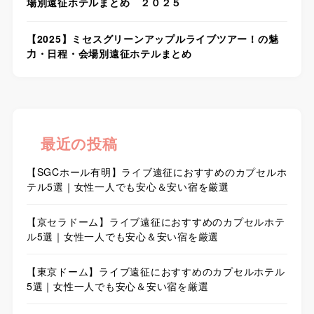
場別遠征ホテルまとめ ２０２５
【2025】ミセスグリーンアップルライブツアー！の魅
力・日程・会場別遠征ホテルまとめ
最近の投稿
【SGCホール有明】ライブ遠征におすすめのカプセルホ
テル5選｜女性一人でも安心＆安い宿を厳選
【京セラドーム】ライブ遠征におすすめのカプセルホテ
ル5選｜女性一人でも安心＆安い宿を厳選
【東京ドーム】ライブ遠征におすすめのカプセルホテル
5選｜女性一人でも安心＆安い宿を厳選