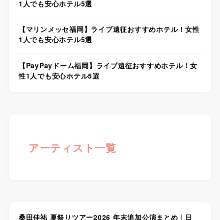
1人でも安心ホテル5選
【マリンメッセ福岡】ライブ遠征おすすめホテル！女性
1人でも安心ホテル5選
【PayPayドーム福岡】ライブ遠征おすすめホテル！女
性1人でも安心ホテル5選
アーティスト一覧
桑田佳祐 夏祭りツアー2026 年末追加公演まとめ｜日