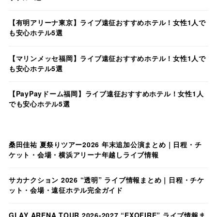
【有明アリーナ東京】ライブ遠征おすすめホテル！女性1人で
も安心ホテル5選
【マリンメッセ福岡】ライブ遠征おすすめホテル！女性1人で
も安心ホテル5選
【PayPayドーム福岡】ライブ遠征おすすめホテル！女性1人
でも安心ホテル5選
桑田佳祐 夏祭りツアー2026 年末追加公演まとめ｜日程・チ
ケット・会場・横浜アリーナ年越しライブ情報
サカナクション 2026 “透明” ライブ情報まとめ｜日程・チケ
ット・会場・遠征ホテル完全ガイド
GLAY ARENA TOUR 2026-2027 “EXOFIRE” ライブ情報ま