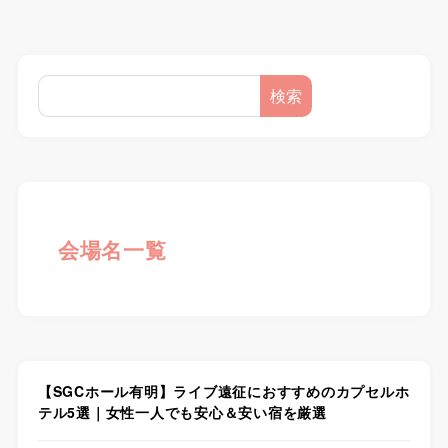
検索
会場名一覧
【SGCホール有明】ライブ遠征におすすめのカプセルホ
テル5選｜女性一人でも安心＆安い宿を厳選