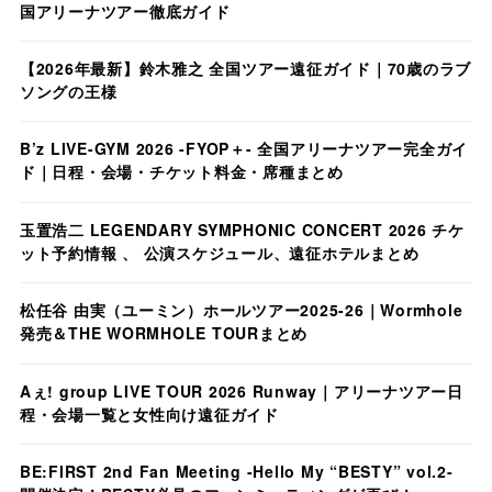
国アリーナツアー徹底ガイド
【2026年最新】鈴木雅之 全国ツアー遠征ガイド｜70歳のラブ
ソングの王様
B’z LIVE-GYM 2026 -FYOP＋- 全国アリーナツアー完全ガイ
ド｜日程・会場・チケット料金・席種まとめ
玉置浩二 LEGENDARY SYMPHONIC CONCERT 2026 チケ
ット予約情報 、 公演スケジュール、遠征ホテルまとめ
松任谷 由実（ユーミン）ホールツアー2025-26｜Wormhole
発売＆THE WORMHOLE TOURまとめ
Aぇ! group LIVE TOUR 2026 Runway｜アリーナツアー日
程・会場一覧と女性向け遠征ガイド
BE:FIRST 2nd Fan Meeting -Hello My “BESTY” vol.2-