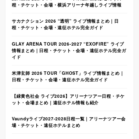
程・チケット・会場・横浜アリーナ年越しライブ情報
サカナクション 2026 “透明” ライブ情報まとめ｜日
程・チケット・会場・遠征ホテル完全ガイド
GLAY ARENA TOUR 2026-2027 “EXOFIRE” ライブ
情報まとめ｜日程・チケット・会場・遠征ホテル完全ガ
イド
米津玄師 2026 TOUR「GHOST」ライブ情報まとめ｜
日程・チケット・会場・遠征ホテル完全ガイド
【緑黄色社会 ライブ2026】アリーナツアー日程・チケ
ット・会場まとめ｜遠征ホテル情報も紹介
Vaundyライブ2027-2028日程一覧｜アリーナツアー会
場・チケット・遠征ホテルまとめ