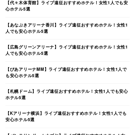
【代々木体育館】ライブ遠征おすすめホテル！女性1人でも安
心ホテル5選
【あなぶきアリーナ香川】ライブ遠征おすすめホテル！女性1
人でも安心ホテル5選
【広島グリーンアリーナ】ライブ遠征おすすめホテル！女性1
人でも安心ホテル5選
【ぴあアリーナMM】ライブ遠征おすすめホテル！女性1人で
も安心ホテル5選
【札幌ドーム】ライブ遠征おすすめホテル！女性1人でも安心
ホテル5選
【Kアリーナ横浜】ライブ遠征おすすめホテル！女性1人でも
安心ホテル5選