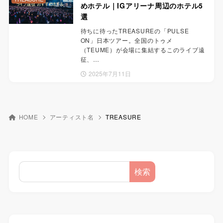
めホテル｜IGアリーナ周辺のホテル5
選
待ちに待ったTREASUREの「PULSE
ON」日本ツアー。全国のトゥメ
（TEUME）が会場に集結するこのライブ遠
征、…
2025年7月11日
HOME
アーティスト名
TREASURE
検索