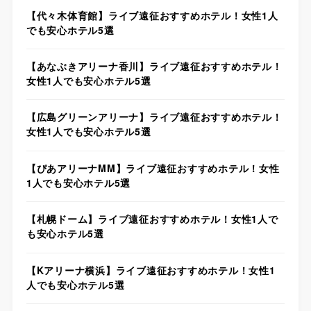
【代々木体育館】ライブ遠征おすすめホテル！女性1人
でも安心ホテル5選
【あなぶきアリーナ香川】ライブ遠征おすすめホテル！
女性1人でも安心ホテル5選
【広島グリーンアリーナ】ライブ遠征おすすめホテル！
女性1人でも安心ホテル5選
【ぴあアリーナMM】ライブ遠征おすすめホテル！女性
1人でも安心ホテル5選
【札幌ドーム】ライブ遠征おすすめホテル！女性1人で
も安心ホテル5選
【Kアリーナ横浜】ライブ遠征おすすめホテル！女性1
人でも安心ホテル5選