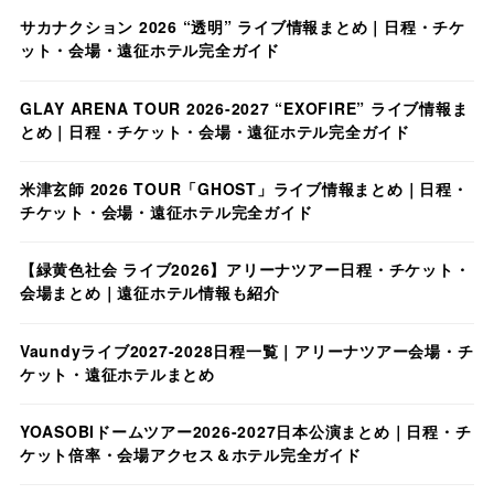
サカナクション 2026 “透明” ライブ情報まとめ｜日程・チケ
ット・会場・遠征ホテル完全ガイド
GLAY ARENA TOUR 2026-2027 “EXOFIRE” ライブ情報ま
とめ｜日程・チケット・会場・遠征ホテル完全ガイド
米津玄師 2026 TOUR「GHOST」ライブ情報まとめ｜日程・
チケット・会場・遠征ホテル完全ガイド
【緑黄色社会 ライブ2026】アリーナツアー日程・チケット・
会場まとめ｜遠征ホテル情報も紹介
Vaundyライブ2027-2028日程一覧｜アリーナツアー会場・チ
ケット・遠征ホテルまとめ
YOASOBIドームツアー2026-2027日本公演まとめ｜日程・チ
ケット倍率・会場アクセス＆ホテル完全ガイド