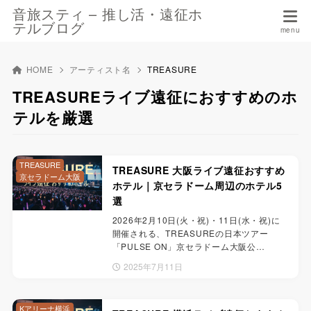
音旅スティ – 推し活・遠征ホ
テルブログ
HOME
アーティスト名
TREASURE
TREASUREライブ遠征におすすめのホ
テルを厳選
TREASURE
TREASURE 大阪ライブ遠征おすすめ
京セラドーム大阪
ホテル｜京セラドーム周辺のホテル5
選
2026年2月10日(火・祝)・11日(水・祝)に
開催される、TREASUREの日本ツアー
「PULSE ON」京セラドーム大阪公…
2025年7月11日
Kアリーナ横浜