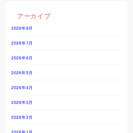
アーカイブ
2026年8月
2026年7月
2026年6月
2026年5月
2026年4月
2026年3月
2026年2月
2026年1月