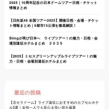
2025｜10周年記念の日本ドームツアー日程・チケット
情報まとめ
【日向坂46 全国ツアー2025】開催日程・会場・チケッ
ト情報まとめ｜6都市13公演を徹底解説！
Stingが再び日本へ ライブツアー！の魅力・日程・会
場別遠征ホテルまとめ ２０２５
【2025】ミセスグリーンアップルライブツアー！の魅
力・日程・会場別遠征ホテルまとめ
最近の投稿
【京セラドーム】ライブ遠征におすすめのカプセルホテ
ル5選｜女性一人でも安心＆安い宿を厳選