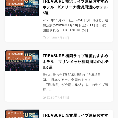
TREASURE 横浜ライブ遠征おすすめ
TREASURE
ホテル｜Kアリーナ横浜周辺のホテル
5選
2025年11月22日(土)〜24日(月・祝)と、追
加公演の2026年1月10日(土)・11日(日)に
開催される、TREASUREの日…
2025年7月11日
TREASURE
TREASURE 福岡ライブ遠征おすすめ
マリンメッセ福岡
ホテル｜マリンメッセ福岡周辺のホテ
ル5選
待ちに待ったTREASUREの「PULSE
ON」日本ツアー。全国のトゥメ
（TEUME）が会場に集結するこのライブ遠
征、…
2025年7月11日
IGアリーナ
TREASURE 名古屋ライブ遠征おすす
TREASURE