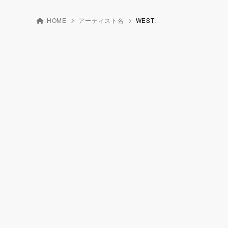
HOME
アーティスト名
WEST.