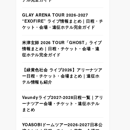
GLAY ARENA TOUR 2026-2027
“EXOFIRE” ライブ情報まとめ｜日程・チ
ケット・会場・遠征ホテル完全ガイド
米津玄師 2026 TOUR「GHOST」ライブ
情報まとめ｜日程・チケット・会場・遠
征ホテル完全ガイド
【緑黄色社会 ライブ2026】アリーナツア
ー日程・チケット・会場まとめ｜遠征ホ
テル情報も紹介
Vaundyライブ2027-2028日程一覧｜アリ
ーナツアー会場・チケット・遠征ホテル
まとめ
YOASOBIドームツアー2026-2027日本公