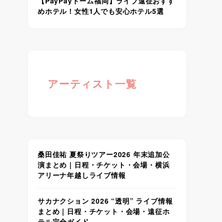
【PayPayドーム福岡】ライブ遠征おすす
めホテル！女性1人でも安心ホテル5選
アーティスト一覧
桑田佳祐 夏祭りツアー2026 年末追加公
演まとめ｜日程・チケット・会場・横浜
アリーナ年越しライブ情報
サカナクション 2026 “透明” ライブ情報
まとめ｜日程・チケット・会場・遠征ホ
テル完全ガイド