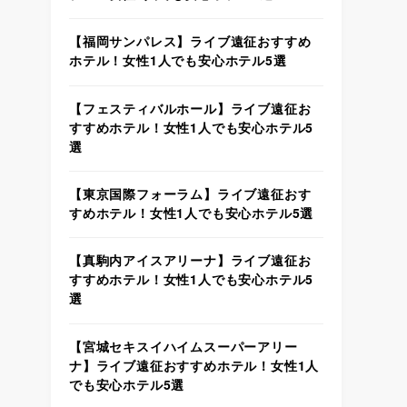
【福岡サンパレス】ライブ遠征おすすめ
ホテル！女性1人でも安心ホテル5選
【フェスティバルホール】ライブ遠征お
すすめホテル！女性1人でも安心ホテル5
選
【東京国際フォーラム】ライブ遠征おす
すめホテル！女性1人でも安心ホテル5選
【真駒内アイスアリーナ】ライブ遠征お
すすめホテル！女性1人でも安心ホテル5
選
【宮城セキスイハイムスーパーアリー
ナ】ライブ遠征おすすめホテル！女性1人
でも安心ホテル5選