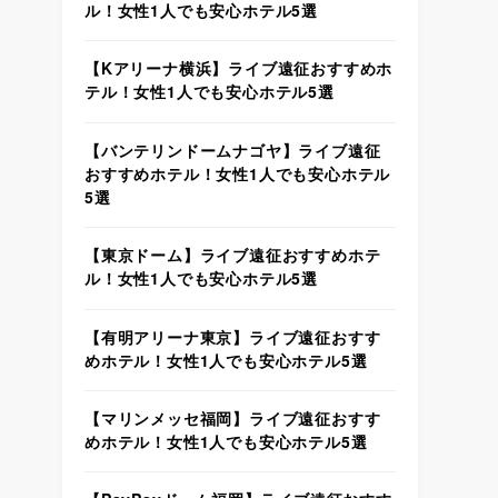
ル！女性1人でも安心ホテル5選
【Kアリーナ横浜】ライブ遠征おすすめホ
テル！女性1人でも安心ホテル5選
【バンテリンドームナゴヤ】ライブ遠征
おすすめホテル！女性1人でも安心ホテル
5選
【東京ドーム】ライブ遠征おすすめホテ
ル！女性1人でも安心ホテル5選
【有明アリーナ東京】ライブ遠征おすす
めホテル！女性1人でも安心ホテル5選
【マリンメッセ福岡】ライブ遠征おすす
めホテル！女性1人でも安心ホテル5選