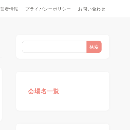
営者情報
プライバシーポリシー
お問い合わせ
検索
会場名一覧