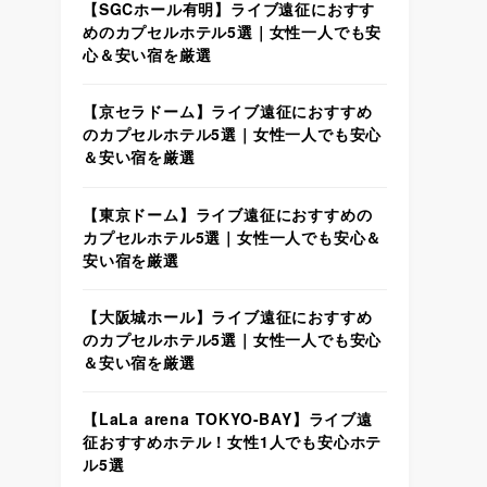
【SGCホール有明】ライブ遠征におすす
めのカプセルホテル5選｜女性一人でも安
心＆安い宿を厳選
【京セラドーム】ライブ遠征におすすめ
のカプセルホテル5選｜女性一人でも安心
＆安い宿を厳選
【東京ドーム】ライブ遠征におすすめの
カプセルホテル5選｜女性一人でも安心＆
安い宿を厳選
【大阪城ホール】ライブ遠征におすすめ
のカプセルホテル5選｜女性一人でも安心
＆安い宿を厳選
【LaLa arena TOKYO-BAY】ライブ遠
征おすすめホテル！女性1人でも安心ホテ
ル5選