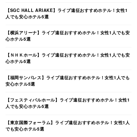
【SGC HALL ARIAKE】ライブ遠征おすすめホテル！女性1
人でも安心ホテル5選
【横浜アリーナ】ライブ遠征おすすめホテル！女性1人でも安
心ホテル5選
【ＮＨＫホール】ライブ遠征おすすめホテル！女性1人でも安
心ホテル5選
【福岡サンパレス】ライブ遠征おすすめホテル！女性1人でも
安心ホテル5選
【フェスティバルホール】ライブ遠征おすすめホテル！女性1
人でも安心ホテル5選
【東京国際フォーラム】ライブ遠征おすすめホテル！女性1人
でも安心ホテル5選