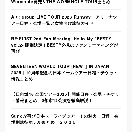
Wormhole発売＆THE WORMHOLE TOURまとめ
Aぇ! group LIVE TOUR 2026 Runway｜アリーナツ
アー日程・会場一覧と女性向け遠征ガイド
BE:FIRST 2nd Fan Meeting -Hello My “BESTY”
vol.2- 開催決定！BESTY必見のファンミーティングが
再び！
SEVENTEEN WORLD TOUR [NEW_] IN JAPAN
2025｜10周年記念の日本ドームツアー日程・チケット
情報まとめ
【日向坂46 全国ツアー2025】開催日程・会場・チケッ
ト情報まとめ｜6都市13公演を徹底解説！
Stingが再び日本へ ライブツアー！の魅力・日程・会
場別遠征ホテルまとめ ２０２５