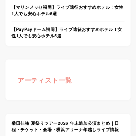
【マリンメッセ福岡】ライブ遠征おすすめホテル！女性
1人でも安心ホテル5選
【PayPayドーム福岡】ライブ遠征おすすめホテル！女
性1人でも安心ホテル5選
アーティスト一覧
桑田佳祐 夏祭りツアー2026 年末追加公演まとめ｜日
程・チケット・会場・横浜アリーナ年越しライブ情報