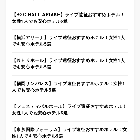
【SGC HALL ARIAKE】ライブ遠征おすすめホテル！
女性1人でも安心ホテル5選
【横浜アリーナ】ライブ遠征おすすめホテル！女性1人
でも安心ホテル5選
【ＮＨＫホール】ライブ遠征おすすめホテル！女性1人
でも安心ホテル5選
【福岡サンパレス】ライブ遠征おすすめホテル！女性1
人でも安心ホテル5選
【フェスティバルホール】ライブ遠征おすすめホテル！
女性1人でも安心ホテル5選
【東京国際フォーラム】ライブ遠征おすすめホテル！女
性1人でも安心ホテル5選