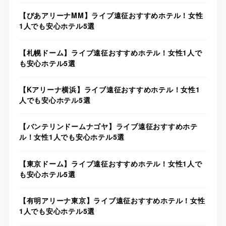
【ぴあアリーナMM】ライブ遠征おすすめホテル！女性
1人でも安心ホテル5選
【札幌ドーム】ライブ遠征おすすめホテル！女性1人で
も安心ホテル5選
【Kアリーナ横浜】ライブ遠征おすすめホテル！女性1
人でも安心ホテル5選
【バンテリンドームナゴヤ】ライブ遠征おすすめホテ
ル！女性1人でも安心ホテル5選
【東京ドーム】ライブ遠征おすすめホテル！女性1人で
も安心ホテル5選
【有明アリーナ東京】ライブ遠征おすすめホテル！女性
1人でも安心ホテル5選