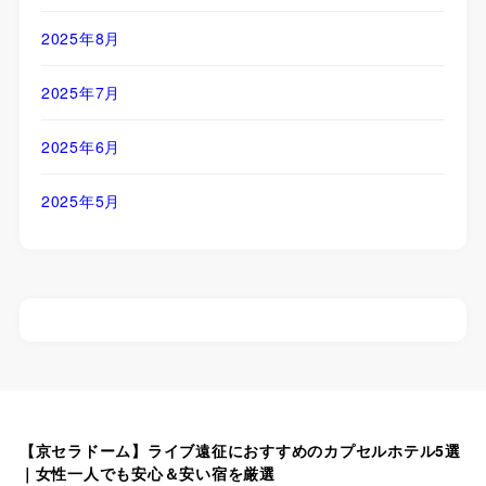
2025年8月
2025年7月
2025年6月
2025年5月
【京セラドーム】ライブ遠征におすすめのカプセルホテル5選
｜女性一人でも安心＆安い宿を厳選