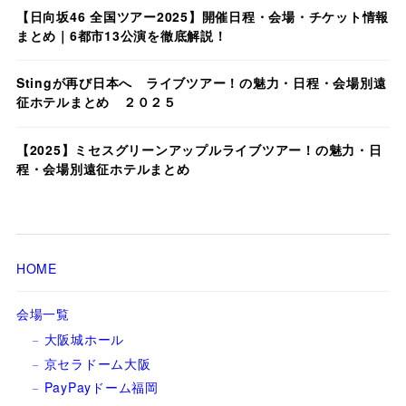
【日向坂46 全国ツアー2025】開催日程・会場・チケット情報
まとめ｜6都市13公演を徹底解説！
Stingが再び日本へ ライブツアー！の魅力・日程・会場別遠
征ホテルまとめ ２０２５
【2025】ミセスグリーンアップルライブツアー！の魅力・日
程・会場別遠征ホテルまとめ
HOME
会場一覧
大阪城ホール
京セラドーム大阪
PayPayドーム福岡