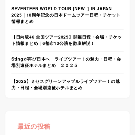
SEVENTEEN WORLD TOUR [NEW_] IN JAPAN
2025｜10周年記念の日本ドームツアー日程・チケット
情報まとめ
【日向坂46 全国ツアー2025】開催日程・会場・チケッ
ト情報まとめ｜6都市13公演を徹底解説！
Stingが再び日本へ ライブツアー！の魅力・日程・会
場別遠征ホテルまとめ ２０２５
【2025】ミセスグリーンアップルライブツアー！の魅
力・日程・会場別遠征ホテルまとめ
最近の投稿