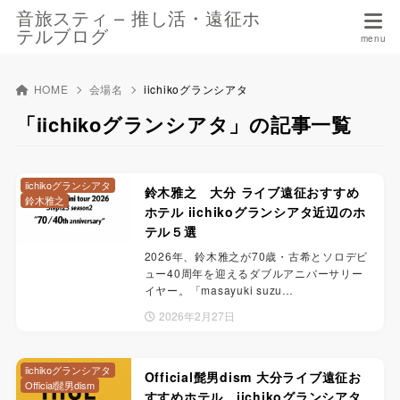
音旅スティ – 推し活・遠征ホ
テルブログ
HOME
会場名
iichikoグランシアタ
「iichikoグランシアタ」の記事一覧
iichikoグランシアタ
鈴木雅之 大分 ライブ遠征おすすめ
鈴木雅之
ホテル iichikoグランシアタ近辺のホ
テル５選
2026年、鈴木雅之が70歳・古希とソロデビ
ュー40周年を迎えるダブルアニバーサリー
イヤー。「masayuki suzu…
2026年2月27日
iichikoグランシアタ
Official髭男dism 大分ライブ遠征お
Official髭男dism
すすめホテル iichikoグランシアタ