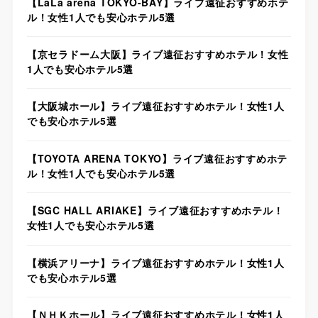
【LaLa arena TOKYO-BAY】ライブ遠征おすすめホテ
ル！女性1人でも安心ホテル5選
【京セラドーム大阪】ライブ遠征おすすめホテル！女性
1人でも安心ホテル5選
【大阪城ホール】ライブ遠征おすすめホテル！女性1人
でも安心ホテル5選
【TOYOTA ARENA TOKYO】ライブ遠征おすすめホテ
ル！女性1人でも安心ホテル5選
【SGC HALL ARIAKE】ライブ遠征おすすめホテル！
女性1人でも安心ホテル5選
【横浜アリーナ】ライブ遠征おすすめホテル！女性1人
でも安心ホテル5選
【ＮＨＫホール】ライブ遠征おすすめホテル！女性1人