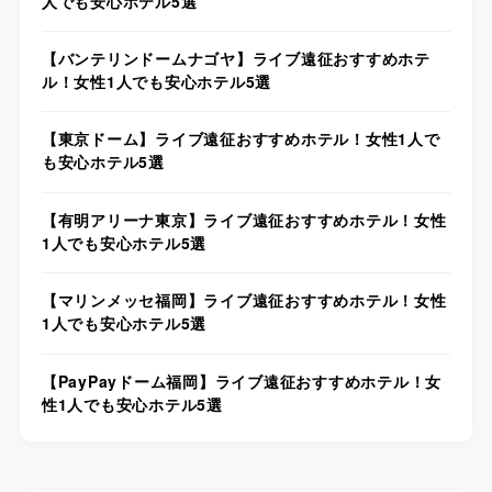
人でも安心ホテル5選
【バンテリンドームナゴヤ】ライブ遠征おすすめホテ
ル！女性1人でも安心ホテル5選
【東京ドーム】ライブ遠征おすすめホテル！女性1人で
も安心ホテル5選
【有明アリーナ東京】ライブ遠征おすすめホテル！女性
1人でも安心ホテル5選
【マリンメッセ福岡】ライブ遠征おすすめホテル！女性
1人でも安心ホテル5選
【PayPayドーム福岡】ライブ遠征おすすめホテル！女
性1人でも安心ホテル5選