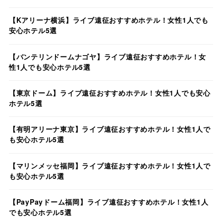
【Kアリーナ横浜】ライブ遠征おすすめホテル！女性1人でも
安心ホテル5選
【バンテリンドームナゴヤ】ライブ遠征おすすめホテル！女
性1人でも安心ホテル5選
【東京ドーム】ライブ遠征おすすめホテル！女性1人でも安心
ホテル5選
【有明アリーナ東京】ライブ遠征おすすめホテル！女性1人で
も安心ホテル5選
【マリンメッセ福岡】ライブ遠征おすすめホテル！女性1人で
も安心ホテル5選
【PayPayドーム福岡】ライブ遠征おすすめホテル！女性1人
でも安心ホテル5選