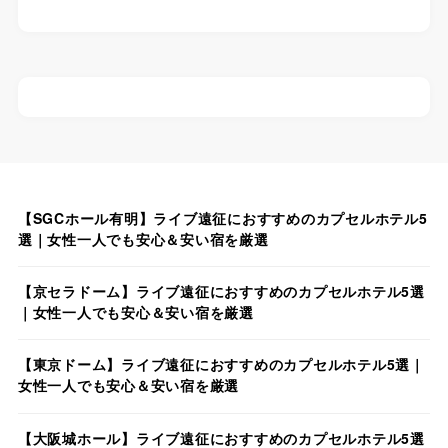
【SGCホール有明】ライブ遠征におすすめのカプセルホテル5
選｜女性一人でも安心＆安い宿を厳選
【京セラドーム】ライブ遠征におすすめのカプセルホテル5選
｜女性一人でも安心＆安い宿を厳選
【東京ドーム】ライブ遠征におすすめのカプセルホテル5選｜
女性一人でも安心＆安い宿を厳選
【大阪城ホール】ライブ遠征におすすめのカプセルホテル5選