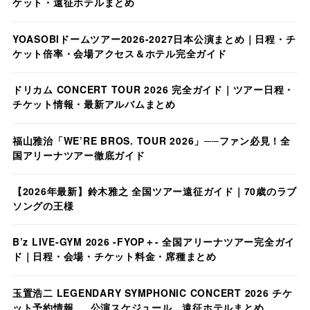
ケット・遠征ホテルまとめ
YOASOBIドームツアー2026-2027日本公演まとめ｜日程・チ
ケット倍率・会場アクセス＆ホテル完全ガイド
ドリカム CONCERT TOUR 2026 完全ガイド｜ツアー日程・
チケット情報・最新アルバムまとめ
福山雅治「WE’RE BROS. TOUR 2026」──ファン必見！全
国アリーナツアー徹底ガイド
【2026年最新】鈴木雅之 全国ツアー遠征ガイド｜70歳のラブ
ソングの王様
B’z LIVE-GYM 2026 -FYOP＋- 全国アリーナツアー完全ガイ
ド｜日程・会場・チケット料金・席種まとめ
玉置浩二 LEGENDARY SYMPHONIC CONCERT 2026 チケ
ット予約情報 、 公演スケジュール、遠征ホテルまとめ