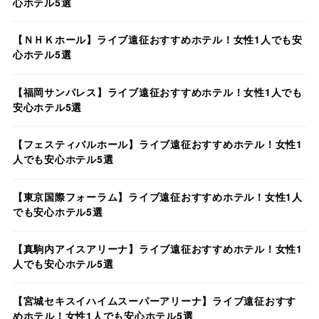
心ホテル5選
【ＮＨＫホール】ライブ遠征おすすめホテル！女性1人でも安
心ホテル5選
【福岡サンパレス】ライブ遠征おすすめホテル！女性1人でも
安心ホテル5選
【フェスティバルホール】ライブ遠征おすすめホテル！女性1
人でも安心ホテル5選
【東京国際フォーラム】ライブ遠征おすすめホテル！女性1人
でも安心ホテル5選
【真駒内アイスアリーナ】ライブ遠征おすすめホテル！女性1
人でも安心ホテル5選
【宮城セキスイハイムスーパーアリーナ】ライブ遠征おすす
めホテル！女性1人でも安心ホテル5選