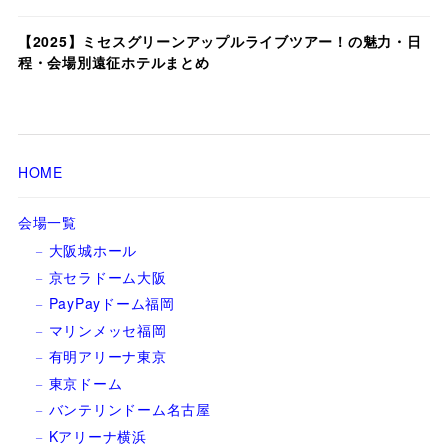
【2025】ミセスグリーンアップルライブツアー！の魅力・日
程・会場別遠征ホテルまとめ
HOME
会場一覧
大阪城ホール
京セラドーム大阪
PayPayドーム福岡
マリンメッセ福岡
有明アリーナ東京
東京ドーム
バンテリンドーム名古屋
Kアリーナ横浜