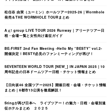
松任谷 由実（ユーミン）ホールツアー2025-26｜Wormhole
発売＆THE WORMHOLE TOURまとめ
Aぇ! group LIVE TOUR 2026 Runway｜アリーナツアー日
程・会場一覧と女性向け遠征ガイド
BE:FIRST 2nd Fan Meeting -Hello My “BESTY” vol.2-
開催決定！BESTY必見のファンミーティングが再び！
SEVENTEEN WORLD TOUR [NEW_] IN JAPAN 2025｜10
周年記念の日本ドームツアー日程・チケット情報まとめ
【日向坂46 全国ツアー2025】開催日程・会場・チケット情報
まとめ｜6都市13公演を徹底解説！
Stingが再び日本へ ライブツアー！の魅力・日程・会場別遠
征ホテルまとめ ２０２５