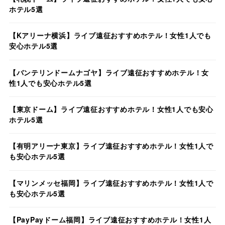
ホテル5選
【Kアリーナ横浜】ライブ遠征おすすめホテル！女性1人でも
安心ホテル5選
【バンテリンドームナゴヤ】ライブ遠征おすすめホテル！女
性1人でも安心ホテル5選
【東京ドーム】ライブ遠征おすすめホテル！女性1人でも安心
ホテル5選
【有明アリーナ東京】ライブ遠征おすすめホテル！女性1人で
も安心ホテル5選
【マリンメッセ福岡】ライブ遠征おすすめホテル！女性1人で
も安心ホテル5選
【PayPayドーム福岡】ライブ遠征おすすめホテル！女性1人