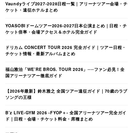
Vaundyライブ2027-2028日程一覧｜アリーナツアー会場・チ
ケット・遠征ホテルまとめ
YOASOBIドームツアー2026-2027日本公演まとめ｜日程・チ
ケット倍率・会場アクセス＆ホテル完全ガイド
ドリカム CONCERT TOUR 2026 完全ガイド｜ツアー日程・
チケット情報・最新アルバムまとめ
福山雅治「WE’RE BROS. TOUR 2026」──ファン必見！全
国アリーナツアー徹底ガイド
【2026年最新】鈴木雅之 全国ツアー遠征ガイド｜70歳のラブ
ソングの王様
B’z LIVE-GYM 2026 -FYOP＋- 全国アリーナツアー完全ガイ
ド｜日程・会場・チケット料金・席種まとめ