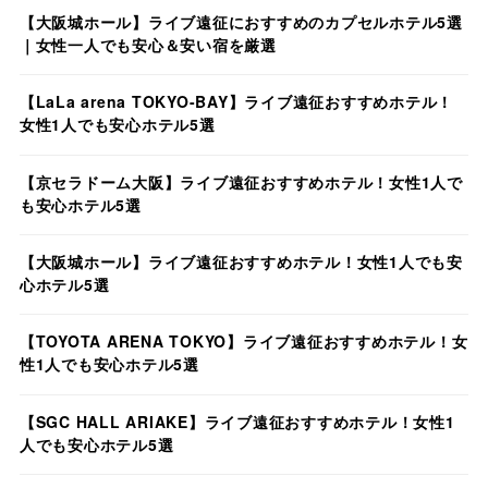
【大阪城ホール】ライブ遠征におすすめのカプセルホテル5選
｜女性一人でも安心＆安い宿を厳選
【LaLa arena TOKYO-BAY】ライブ遠征おすすめホテル！
女性1人でも安心ホテル5選
【京セラドーム大阪】ライブ遠征おすすめホテル！女性1人で
も安心ホテル5選
【大阪城ホール】ライブ遠征おすすめホテル！女性1人でも安
心ホテル5選
【TOYOTA ARENA TOKYO】ライブ遠征おすすめホテル！女
性1人でも安心ホテル5選
【SGC HALL ARIAKE】ライブ遠征おすすめホテル！女性1
人でも安心ホテル5選