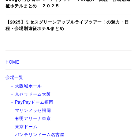
征ホテルまとめ ２０２５
【2025】ミセスグリーンアップルライブツアー！の魅力・日
程・会場別遠征ホテルまとめ
HOME
会場一覧
大阪城ホール
京セラドーム大阪
PayPayドーム福岡
マリンメッセ福岡
有明アリーナ東京
東京ドーム
バンテリンドーム名古屋