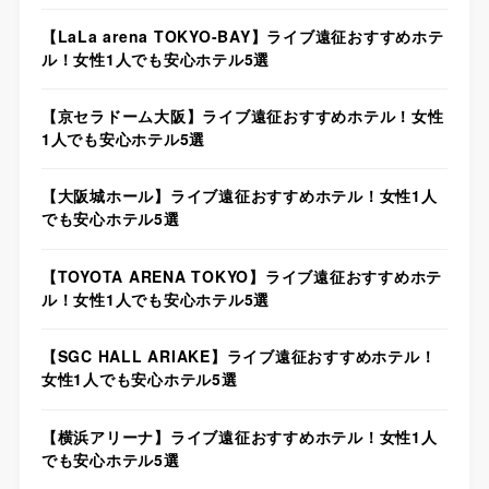
【LaLa arena TOKYO-BAY】ライブ遠征おすすめホテ
ル！女性1人でも安心ホテル5選
【京セラドーム大阪】ライブ遠征おすすめホテル！女性
1人でも安心ホテル5選
【大阪城ホール】ライブ遠征おすすめホテル！女性1人
でも安心ホテル5選
【TOYOTA ARENA TOKYO】ライブ遠征おすすめホテ
ル！女性1人でも安心ホテル5選
【SGC HALL ARIAKE】ライブ遠征おすすめホテル！
女性1人でも安心ホテル5選
【横浜アリーナ】ライブ遠征おすすめホテル！女性1人
でも安心ホテル5選