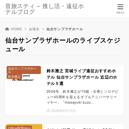
音旅スティ – 推し活・遠征ホ
テルブログ
HOME
会場名
仙台サンプラザホール
仙台サンプラザホールのライブスケジ
ュール
仙台サンプラザホー
鈴木雅之 宮城ライブ遠征おすすめホ
ル
鈴木雅之
テル 仙台サンプラザホール 近辺のホ
テル５選
2026年、鈴木雅之が70歳・古希とソロデビ
ュー40周年を迎えるダブルアニバーサリー
イヤー。「masayuki suzu…
2026年2月12日
Official髭男dism