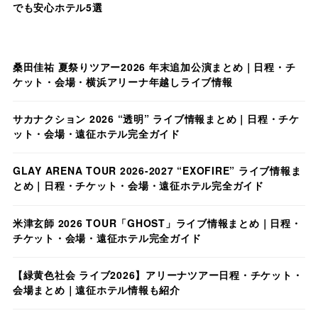
でも安心ホテル5選
桑田佳祐 夏祭りツアー2026 年末追加公演まとめ｜日程・チ
ケット・会場・横浜アリーナ年越しライブ情報
サカナクション 2026 “透明” ライブ情報まとめ｜日程・チケ
ット・会場・遠征ホテル完全ガイド
GLAY ARENA TOUR 2026-2027 “EXOFIRE” ライブ情報ま
とめ｜日程・チケット・会場・遠征ホテル完全ガイド
米津玄師 2026 TOUR「GHOST」ライブ情報まとめ｜日程・
チケット・会場・遠征ホテル完全ガイド
【緑黄色社会 ライブ2026】アリーナツアー日程・チケット・
会場まとめ｜遠征ホテル情報も紹介