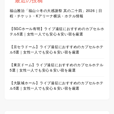
最近の投稿
福山雅治「福山☆冬の大感謝祭 其の二十四」2026｜日
程・チケット・Kアリーナ横浜・ホテル情報
【SGCホール有明】ライブ遠征におすすめのカプセルホ
テル5選｜女性一人でも安心＆安い宿を厳選
【京セラドーム】ライブ遠征におすすめのカプセルホテ
ル5選｜女性一人でも安心＆安い宿を厳選
【東京ドーム】ライブ遠征におすすめのカプセルホテル
5選｜女性一人でも安心＆安い宿を厳選
【大阪城ホール】ライブ遠征におすすめのカプセルホテ
ル5選｜女性一人でも安心＆安い宿を厳選