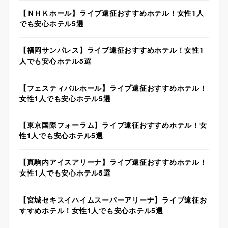
【ＮＨＫホール】ライブ遠征おすすめホテル！女性1人
でも安心ホテル5選
【福岡サンパレス】ライブ遠征おすすめホテル！女性1
人でも安心ホテル5選
【フェスティバルホール】ライブ遠征おすすめホテル！
女性1人でも安心ホテル5選
【東京国際フォーラム】ライブ遠征おすすめホテル！女
性1人でも安心ホテル5選
【真駒内アイスアリーナ】ライブ遠征おすすめホテル！
女性1人でも安心ホテル5選
【宮城セキスイハイムスーパーアリーナ】ライブ遠征お
すすめホテル！女性1人でも安心ホテル5選