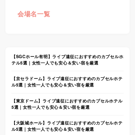
会場名一覧
【SGCホール有明】ライブ遠征におすすめのカプセルホ
テル5選｜女性一人でも安心＆安い宿を厳選
【京セラドーム】ライブ遠征におすすめのカプセルホテ
ル5選｜女性一人でも安心＆安い宿を厳選
【東京ドーム】ライブ遠征におすすめのカプセルホテル
5選｜女性一人でも安心＆安い宿を厳選
【大阪城ホール】ライブ遠征におすすめのカプセルホテ
ル5選｜女性一人でも安心＆安い宿を厳選