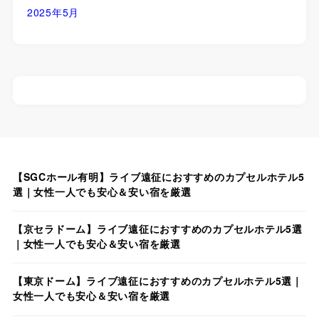
2025年5月
【SGCホール有明】ライブ遠征におすすめのカプセルホテル5
選｜女性一人でも安心＆安い宿を厳選
【京セラドーム】ライブ遠征におすすめのカプセルホテル5選
｜女性一人でも安心＆安い宿を厳選
【東京ドーム】ライブ遠征におすすめのカプセルホテル5選｜
女性一人でも安心＆安い宿を厳選