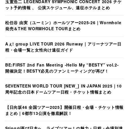
玉置浩二 LEGENDARY SYMPHONIC CONCERT 2026 チケ
ット予約情報 、 公演スケジュール、遠征ホテルまとめ
松任谷 由実（ユーミン）ホールツアー2025-26｜Wormhole
発売＆THE WORMHOLE TOURまとめ
Aぇ! group LIVE TOUR 2026 Runway｜アリーナツアー日
程・会場一覧と女性向け遠征ガイド
BE:FIRST 2nd Fan Meeting -Hello My “BESTY” vol.2-
開催決定！BESTY必見のファンミーティングが再び！
SEVENTEEN WORLD TOUR [NEW_] IN JAPAN 2025｜10
周年記念の日本ドームツアー日程・チケット情報まとめ
【日向坂46 全国ツアー2025】開催日程・会場・チケット情報
まとめ｜6都市13公演を徹底解説！
Stingが再び日本へ ライブツアー！の魅力・日程・会場別遠