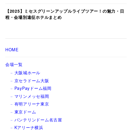
【2025】ミセスグリーンアップルライブツアー！の魅力・日
程・会場別遠征ホテルまとめ
HOME
会場一覧
大阪城ホール
京セラドーム大阪
PayPayドーム福岡
マリンメッセ福岡
有明アリーナ東京
東京ドーム
バンテリンドーム名古屋
Kアリーナ横浜