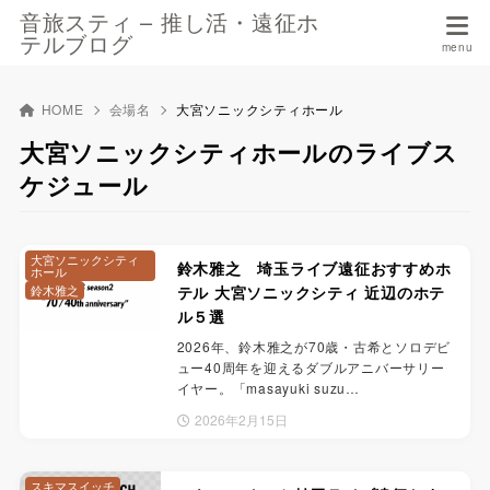
音旅スティ – 推し活・遠征ホ
テルブログ
HOME
会場名
大宮ソニックシティホール
大宮ソニックシティホールのライブス
ケジュール
大宮ソニックシティ
鈴木雅之 埼玉ライブ遠征おすすめホ
ホール
鈴木雅之
テル 大宮ソニックシティ 近辺のホテ
ル５選
2026年、鈴木雅之が70歳・古希とソロデビ
ュー40周年を迎えるダブルアニバーサリー
イヤー。「masayuki suzu…
2026年2月15日
スキマスイッチ