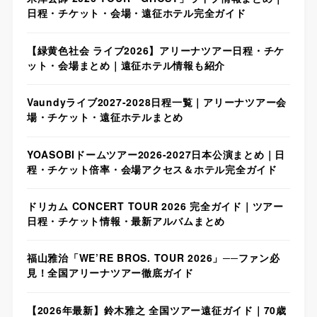
日程・チケット・会場・遠征ホテル完全ガイド
【緑黄色社会 ライブ2026】アリーナツアー日程・チケ
ット・会場まとめ｜遠征ホテル情報も紹介
Vaundyライブ2027-2028日程一覧｜アリーナツアー会
場・チケット・遠征ホテルまとめ
YOASOBIドームツアー2026-2027日本公演まとめ｜日
程・チケット倍率・会場アクセス＆ホテル完全ガイド
ドリカム CONCERT TOUR 2026 完全ガイド｜ツアー
日程・チケット情報・最新アルバムまとめ
福山雅治「WE’RE BROS. TOUR 2026」──ファン必
見！全国アリーナツアー徹底ガイド
【2026年最新】鈴木雅之 全国ツアー遠征ガイド｜70歳