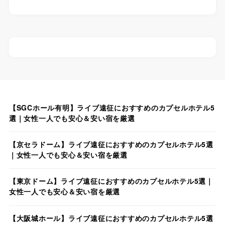
【SGCホール有明】ライブ遠征におすすめのカプセルホテル5
選｜女性一人でも安心＆安い宿を厳選
【京セラドーム】ライブ遠征におすすめのカプセルホテル5選
｜女性一人でも安心＆安い宿を厳選
【東京ドーム】ライブ遠征におすすめのカプセルホテル5選｜
女性一人でも安心＆安い宿を厳選
【大阪城ホール】ライブ遠征におすすめのカプセルホテル5選