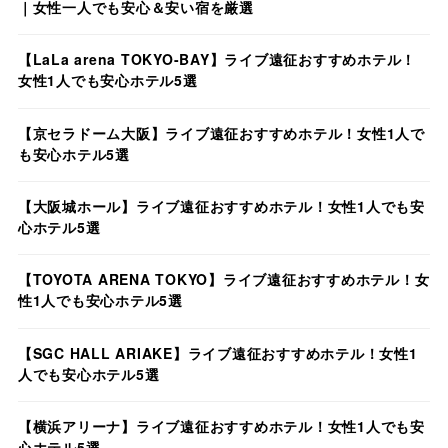
｜女性一人でも安心＆安い宿を厳選
【LaLa arena TOKYO-BAY】ライブ遠征おすすめホテル！
女性1人でも安心ホテル5選
【京セラドーム大阪】ライブ遠征おすすめホテル！女性1人で
も安心ホテル5選
【大阪城ホール】ライブ遠征おすすめホテル！女性1人でも安
心ホテル5選
【TOYOTA ARENA TOKYO】ライブ遠征おすすめホテル！女
性1人でも安心ホテル5選
【SGC HALL ARIAKE】ライブ遠征おすすめホテル！女性1
人でも安心ホテル5選
【横浜アリーナ】ライブ遠征おすすめホテル！女性1人でも安
心ホテル5選