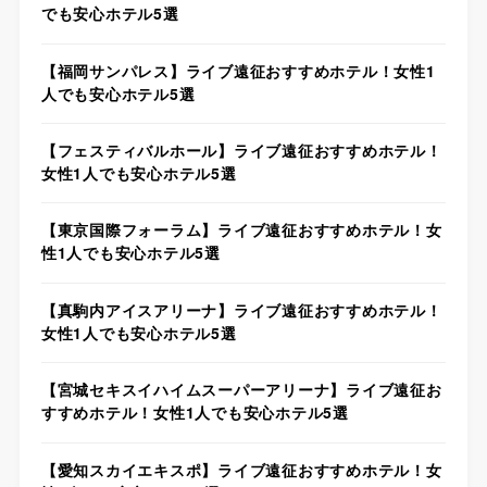
でも安心ホテル5選
【福岡サンパレス】ライブ遠征おすすめホテル！女性1
人でも安心ホテル5選
【フェスティバルホール】ライブ遠征おすすめホテル！
女性1人でも安心ホテル5選
【東京国際フォーラム】ライブ遠征おすすめホテル！女
性1人でも安心ホテル5選
【真駒内アイスアリーナ】ライブ遠征おすすめホテル！
女性1人でも安心ホテル5選
【宮城セキスイハイムスーパーアリーナ】ライブ遠征お
すすめホテル！女性1人でも安心ホテル5選
【愛知スカイエキスポ】ライブ遠征おすすめホテル！女