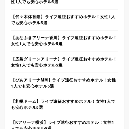
性1人でも安心ホテル5選
【代々木体育館】ライブ遠征おすすめホテル！女性1人
でも安心ホテル5選
【あなぶきアリーナ香川】ライブ遠征おすすめホテル！
女性1人でも安心ホテル5選
【広島グリーンアリーナ】ライブ遠征おすすめホテル！
女性1人でも安心ホテル5選
【ぴあアリーナMM】ライブ遠征おすすめホテル！女性
1人でも安心ホテル5選
【札幌ドーム】ライブ遠征おすすめホテル！女性1人で
も安心ホテル5選
【Kアリーナ横浜】ライブ遠征おすすめホテル！女性1
人でも安心ホテル5選