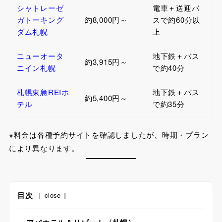
シャトレーゼ
電車＋送迎バ
ガトーキング
約8,000円～
スで約60分以
ダム札幌
上
ニューオータ
地下鉄＋バス
約3,915円～
ニイン札幌
で約40分
札幌東急REIホ
地下鉄＋バス
約5,400円～
テル
で約35分
※料金は各種予約サイトを確認しましたが、時期・プラン
により異なります。
目次
[
close
]