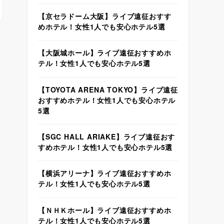
【京セラドーム大阪】ライブ遠征おすす
めホテル！女性1人でも安心ホテル5選
【大阪城ホール】ライブ遠征おすすめホ
テル！女性1人でも安心ホテル5選
【TOYOTA ARENA TOKYO】ライブ遠征
おすすめホテル！女性1人でも安心ホテル
5選
【SGC HALL ARIAKE】ライブ遠征おす
すめホテル！女性1人でも安心ホテル5選
【横浜アリーナ】ライブ遠征おすすめホ
テル！女性1人でも安心ホテル5選
【ＮＨＫホール】ライブ遠征おすすめホ
テル！女性1人でも安心ホテル5選