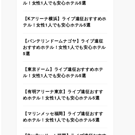
ル！女性1人でも安心ホテル5選
【Kアリーナ横浜】ライブ遠征おすすめホ
テル！女性1人でも安心ホテル5選
【バンテリンドームナゴヤ】ライブ遠征
おすすめホテル！女性1人でも安心ホテル
5選
【東京ドーム】ライブ遠征おすすめホテ
ル！女性1人でも安心ホテル5選
【有明アリーナ東京】ライブ遠征おすす
めホテル！女性1人でも安心ホテル5選
【マリンメッセ福岡】ライブ遠征おすす
めホテル！女性1人でも安心ホテル5選