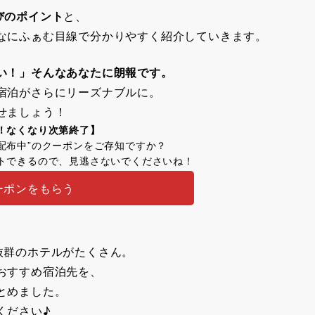
びのポイント
と、
なにふぁむ目線で分かりやすく紹介していきます。
い！」そんなあなたに朗報です。
宿泊がさらにリーズナブルに。
せましょう！
！なくなり次第終了】
配布中”のクーポンをご存知ですか？
トできるので、見逃さないでくださいね！
ーポンをもらう
抜群のホテルがたくさん。
おすすめ宿泊先を、
とめました。
ください♪