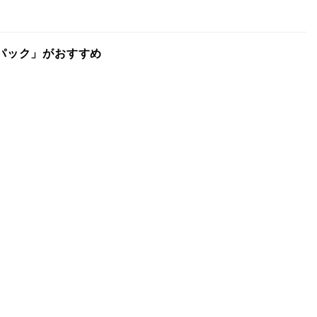
パック」がおすすめ