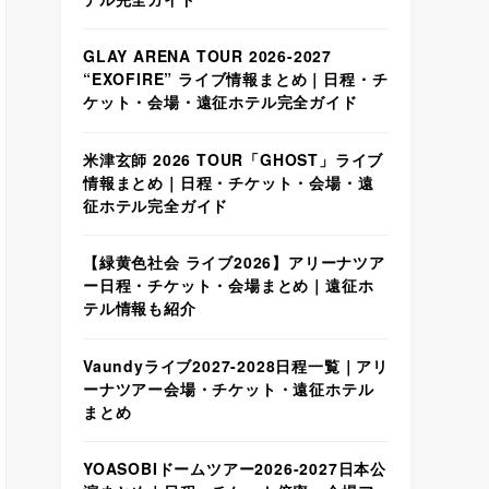
GLAY ARENA TOUR 2026-2027
“EXOFIRE” ライブ情報まとめ｜日程・チ
ケット・会場・遠征ホテル完全ガイド
米津玄師 2026 TOUR「GHOST」ライブ
情報まとめ｜日程・チケット・会場・遠
征ホテル完全ガイド
【緑黄色社会 ライブ2026】アリーナツア
ー日程・チケット・会場まとめ｜遠征ホ
テル情報も紹介
Vaundyライブ2027-2028日程一覧｜アリ
ーナツアー会場・チケット・遠征ホテル
まとめ
YOASOBIドームツアー2026-2027日本公