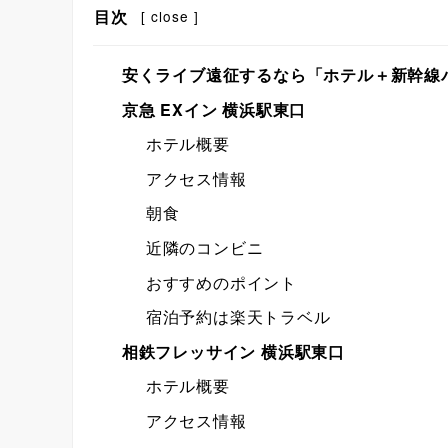
目次
[
close
]
安くライブ遠征するなら「ホテル＋新幹線
京急 EXイン 横浜駅東口
ホテル概要
アクセス情報
朝食
近隣のコンビニ
おすすめのポイント
宿泊予約は楽天トラベル
相鉄フレッサイン 横浜駅東口
ホテル概要
アクセス情報