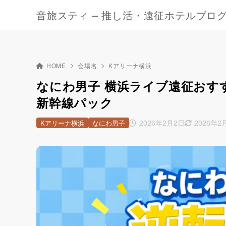
音旅スティ – 推し活・遠征ホテルブロ
HOME
会場名
Kアリーナ横浜
なにわ男子 横浜ライブ遠征おす
新幹線パック
2026年2月2日
2026年2
Kアリーナ横浜
なにわ男子