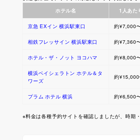
ホテル名
1人あた
京急 EXイン 横浜駅東口
約¥7,000
相鉄フレッサイン 横浜駅東口
約¥7,360
ホテル・ザ・ノット ヨコハマ
約¥8,000
横浜ベイシェラトン ホテル＆タ
約¥15,00
ワーズ
プラム ホテル 横浜
約¥6,500
※料金は各種予約サイトを確認しましたが、時期