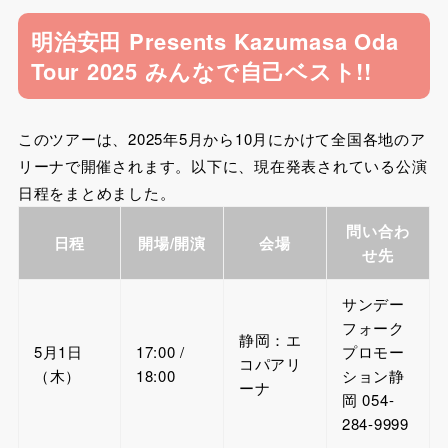
明治安田 Presents Kazumasa Oda
Tour 2025 みんなで自己ベスト!!
このツアーは、2025年5月から10月にかけて全国各地のア
リーナで開催されます。以下に、現在発表されている公演
日程をまとめました。
問い合わ
日程
開場/開演
会場
せ先
サンデー
フォーク
静岡：エ
5月1日
17:00 /
プロモー
コパアリ
（木）
18:00
ション静
ーナ
岡 054-
284-9999