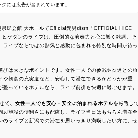
ンクには広告が含まれています。
館 大ホールでOfficial髭男dism「OFFICIAL HIGE
開催されます。ヒゲダンのライブは、圧倒的な演奏力と心に響く歌詞、そ
、ライブならではの熱気と感動に包まれる特別な時間が待っ
選びは大きなポイントです。女性一人での参戦や友達との旅
ィや朝食の充実度など、安心して滞在できるかどうかが重
が整っているホテルなら、ライブ前後も快適に過ごせます。
わせて、女性一人でも安心・安全に泊まれるホテル
を厳選し
周辺施設の便利さにも配慮し、ライブ当日はもちろん滞在全
ンのライブと新潟での滞在を思いっきり満喫したい方に、ぜ