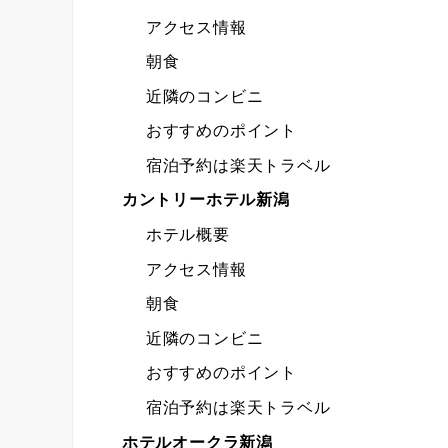
アクセス情報
朝食
近隣のコンビニ
おすすめのポイント
宿泊予約は楽天トラベル
カントリーホテル新潟
ホテル概要
アクセス情報
朝食
近隣のコンビニ
おすすめのポイント
宿泊予約は楽天トラベル
ホテルオークラ新潟