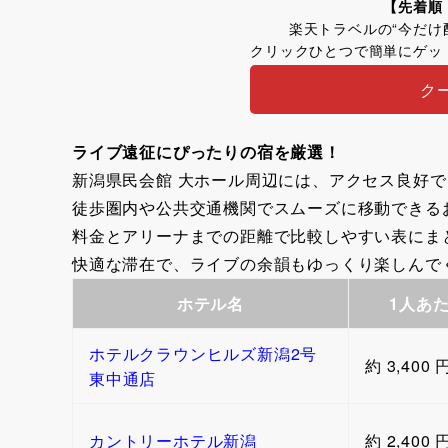
【先着順
楽天トラベルの“今だけ
クリックひとつで簡単にゲッ
ク
ライブ遠征にぴったりの宿を厳選！
新潟県民会館 大ホール周辺には、アクセス良好
徒歩圏内や公共交通機関でスムーズに移動できる
料金とアリーナまでの距離で比較しやすい表にま
快適な滞在で、ライブの余韻もゆっくり楽しんで
ホテル名
1人あ
ホテルクラウンヒルズ新潟2号
約 3,400
東中通店
カントリーホテル新潟
約 2,400