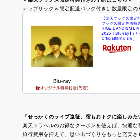
ナップサック＆限定配送パック付きは数量限定の
【楽天ブックス限定
ブックス限定先着特典】
HIGE DANDISM LIV
2025【Blu-ray】(
Official髭男dism ]
「せっかくのライブ遠征、宿もおトクに楽しみた
楽天トラベルのお得なクーポンを使えば、快適な
旅行費用を抑えて、思い出づくりをもっと充実さ