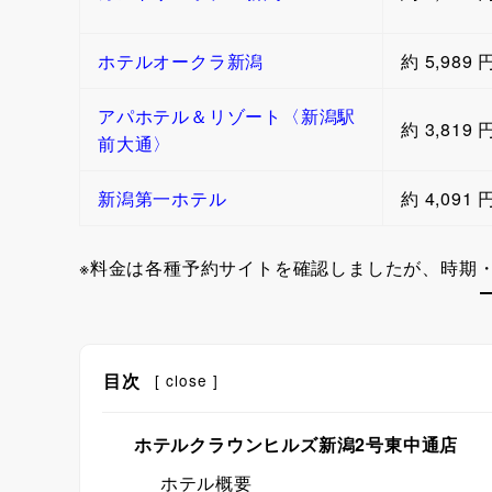
ホテルオークラ新潟
約 5,989
アパホテル＆リゾート〈新潟駅
約 3,819
前大通〉
新潟第一ホテル
約 4,091
※料金は各種予約サイトを確認しましたが、時期
目次
[
close
]
ホテルクラウンヒルズ新潟2号東中通店
ホテル概要