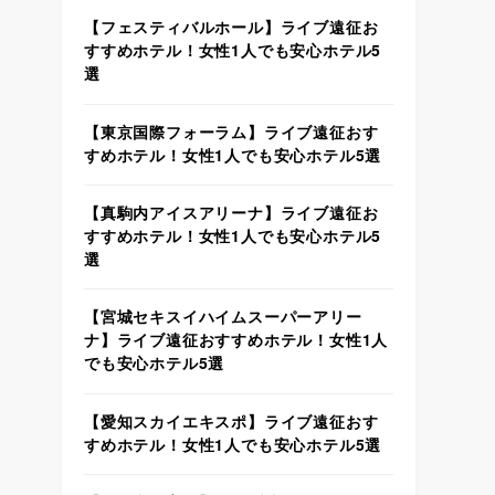
【フェスティバルホール】ライブ遠征お
すすめホテル！女性1人でも安心ホテル5
選
【東京国際フォーラム】ライブ遠征おす
すめホテル！女性1人でも安心ホテル5選
【真駒内アイスアリーナ】ライブ遠征お
すすめホテル！女性1人でも安心ホテル5
選
【宮城セキスイハイムスーパーアリー
ナ】ライブ遠征おすすめホテル！女性1人
でも安心ホテル5選
【愛知スカイエキスポ】ライブ遠征おす
すめホテル！女性1人でも安心ホテル5選