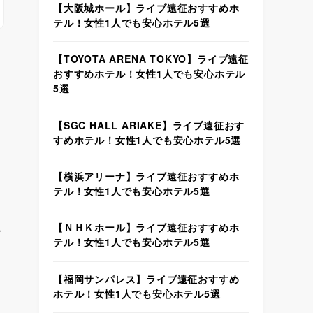
【大阪城ホール】ライブ遠征おすすめホ
テル！女性1人でも安心ホテル5選
【TOYOTA ARENA TOKYO】ライブ遠征
おすすめホテル！女性1人でも安心ホテル
5選
【SGC HALL ARIAKE】ライブ遠征おす
すめホテル！女性1人でも安心ホテル5選
【横浜アリーナ】ライブ遠征おすすめホ
テル！女性1人でも安心ホテル5選
【ＮＨＫホール】ライブ遠征おすすめホ
て
テル！女性1人でも安心ホテル5選
【福岡サンパレス】ライブ遠征おすすめ
ホテル！女性1人でも安心ホテル5選