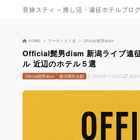
音旅スティ – 推し活・遠征ホテルブロ
HOME
アーティスト名
Official髭男dism
Official髭男dism 新潟ラ
ル 近辺のホテル５選
2025年11月2日
202
Official髭男dism
新潟県民会館