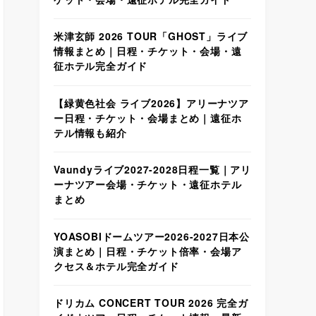
米津玄師 2026 TOUR「GHOST」ライブ
情報まとめ｜日程・チケット・会場・遠
征ホテル完全ガイド
【緑黄色社会 ライブ2026】アリーナツア
ー日程・チケット・会場まとめ｜遠征ホ
テル情報も紹介
Vaundyライブ2027-2028日程一覧｜アリ
ーナツアー会場・チケット・遠征ホテル
まとめ
YOASOBIドームツアー2026-2027日本公
演まとめ｜日程・チケット倍率・会場ア
クセス＆ホテル完全ガイド
ドリカム CONCERT TOUR 2026 完全ガ