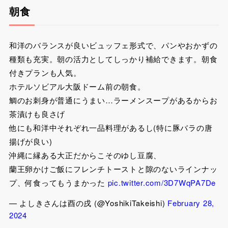
朝食
和洋のバランスが良いビュッフェ形式で、パンやおかずの
種類も充実。朝の活力としてしっかり補給できます。朝食
付きプランも人気。
ホテルソビアル大阪ドーム前の朝食。
鯛のお刺身が普通にうまい…ラーメンスープがあるからお
茶漬けも良さげ
他にも和洋中それぞれ一品料理があるし(特に豚バラの唐
揚げが良い)
沖縄に縁ある大正だからこそのゆし豆腐、
蘭王卵かけご飯にフレンチトーストと隙のないラインナッ
プ、何食ってもうまかった
pic.twitter.com/3D7WqPA7De
— よしきさんは酉の戌 (@YoshikiTakeishi)
February 28,
2024