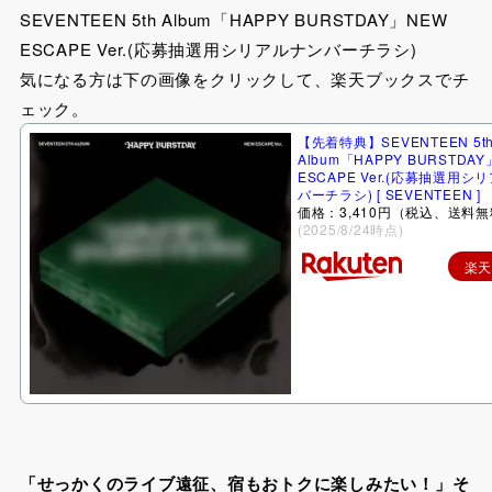
SEVENTEEN 5th Album「HAPPY BURSTDAY」NEW
ESCAPE Ver.(応募抽選用シリアルナンバーチラシ)
気になる方は下の画像をクリックして、楽天ブックスでチ
ェック。
【先着特典】SEVENTEEN 5t
Album「HAPPY BURSTDA
ESCAPE Ver.(応募抽選用シ
バーチラシ) [ SEVENTEEN ]
価格：3,410円（税込、送料無
(2025/8/24時点)
楽
「せっかくのライブ遠征、宿もおトクに楽しみたい！」そ