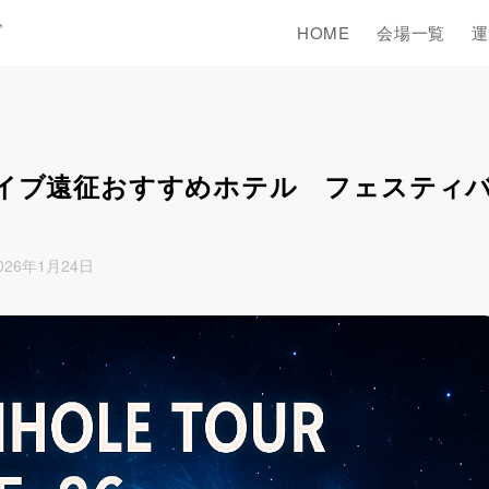
グ
HOME
会場一覧
運
ライブ遠征おすすめホテル フェスティ
026年1月24日