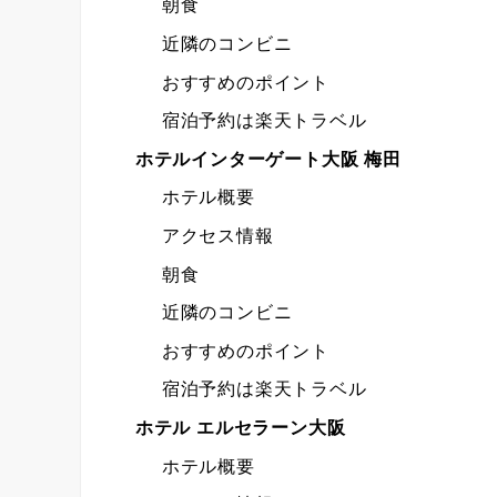
朝食
近隣のコンビニ
おすすめのポイント
宿泊予約は楽天トラベル
ホテルインターゲート大阪 梅田
ホテル概要
アクセス情報
朝食
近隣のコンビニ
おすすめのポイント
宿泊予約は楽天トラベル
ホテル エルセラーン大阪
ホテル概要