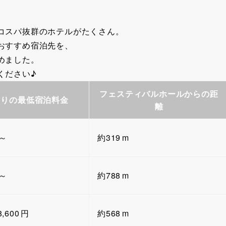
コスパ抜群のホテルがたくさん。
おすすめ宿泊先を、
めました。
ください♪
フェスティバルホールからの距
たりの最低宿泊料金
離
円～
約319 m
円～
約788 m
,600 円
約568 m