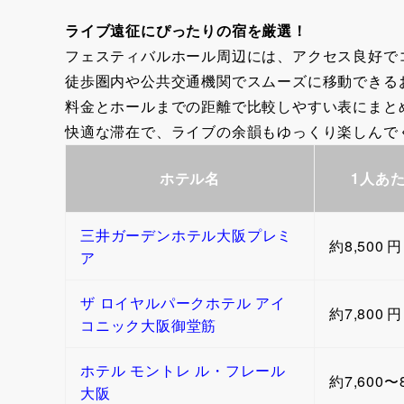
ライブ遠征にぴったりの宿を厳選！
フェスティバルホール周辺には、アクセス良好で
徒歩圏内や公共交通機関でスムーズに移動できる
料金とホールまでの距離で比較しやすい表にまと
快適な滞在で、ライブの余韻もゆっくり楽しんで
ホテル名
1人あ
三井ガーデンホテル大阪プレミ
約8,500 
ア
ザ ロイヤルパークホテル アイ
約7,800 
コニック大阪御堂筋
ホテル モントレ ル・フレール
約7,600〜8
大阪