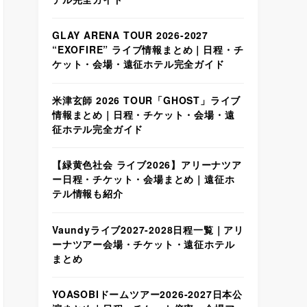
GLAY ARENA TOUR 2026-2027
“EXOFIRE” ライブ情報まとめ｜日程・チ
ケット・会場・遠征ホテル完全ガイド
米津玄師 2026 TOUR「GHOST」ライブ
情報まとめ｜日程・チケット・会場・遠
征ホテル完全ガイド
【緑黄色社会 ライブ2026】アリーナツア
ー日程・チケット・会場まとめ｜遠征ホ
テル情報も紹介
Vaundyライブ2027-2028日程一覧｜アリ
ーナツアー会場・チケット・遠征ホテル
まとめ
YOASOBIドームツアー2026-2027日本公