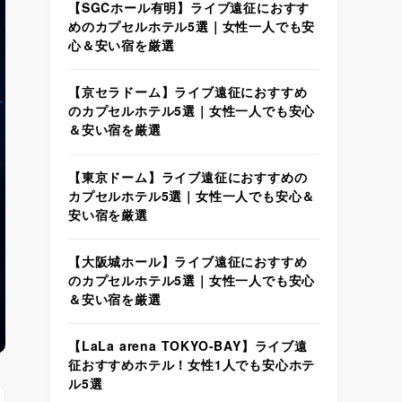
【SGCホール有明】ライブ遠征におすす
めのカプセルホテル5選｜女性一人でも安
心＆安い宿を厳選
【京セラドーム】ライブ遠征におすすめ
のカプセルホテル5選｜女性一人でも安心
＆安い宿を厳選
【東京ドーム】ライブ遠征におすすめの
カプセルホテル5選｜女性一人でも安心＆
安い宿を厳選
【大阪城ホール】ライブ遠征におすすめ
のカプセルホテル5選｜女性一人でも安心
＆安い宿を厳選
【LaLa arena TOKYO-BAY】ライブ遠
征おすすめホテル！女性1人でも安心ホテ
ル5選