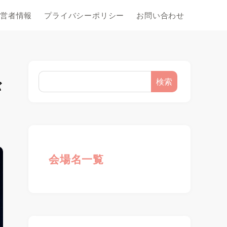
営者情報
プライバシーポリシー
お問い合わせ
検索
バ
会場名一覧