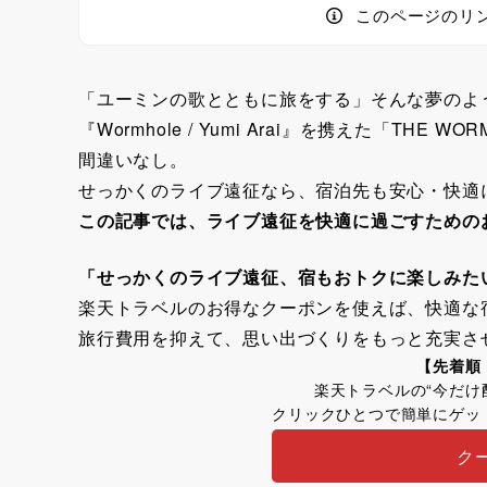
このページのリ
「ユーミンの歌とともに旅をする」そんな夢のよ
『Wormhole / Yumi Arai』を携えた「THE 
間違いなし。
せっかくのライブ遠征なら、宿泊先も安心・快適
この記事では、ライブ遠征を快適に過ごすための
「せっかくのライブ遠征、宿もおトクに楽しみた
楽天トラベルのお得なクーポンを使えば、快適な
旅行費用を抑えて、思い出づくりをもっと充実さ
【先着順
楽天トラベルの“今だけ
クリックひとつで簡単にゲッ
ク