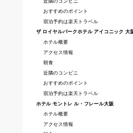
近隣のコンビニ
おすすめのポイント
宿泊予約は楽天トラベル
ザ ロイヤルパークホテル アイコニック 大
ホテル概要
アクセス情報
朝食
近隣のコンビニ
おすすめのポイント
宿泊予約は楽天トラベル
ホテル モントレ ル・フレール大阪
ホテル概要
アクセス情報