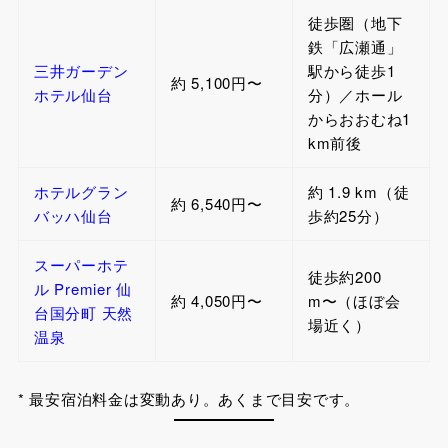
徒歩圏（地下
鉄「広瀬通」
三井ガーデン
駅から徒歩1
約 5,100円〜
ホテル仙台
分）／ホール
からおおむね1
km前後
ホテルグラン
約 1.9 km（徒
約 6,540円〜
バッハ仙台
歩約25分）
スーパーホテ
徒歩約200
ル Premier 仙
約 4,050円〜
m〜（ほぼ会
台国分町 天然
場近く）
温泉
* 最安宿泊料金は変動あり。あくまで目安です。