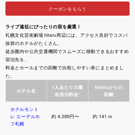
クーポンをもらう
ライブ遠征にぴったりの宿を厳選！
札幌文化芸術劇場 hitaru周辺には、アクセス良好でコスパ
抜群のホテルがたくさん。
徒歩圏内や公共交通機関でスムーズに移動できるおすすめ
宿泊先を、
料金とホールまでの距離で比較しやすい表にまとめまし
た。
1人あたりの最
hitaruからの
ホテル名
低宿泊料金*
距離
ホテルモント
レ エーデルホ
約 4,000円〜
約 141 m
フ札幌