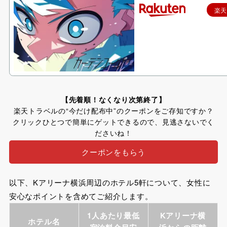
楽
【先着順！なくなり次第終了】
楽天トラベルの“今だけ配布中”のクーポンをご存知ですか？
クリックひとつで簡単にゲットできるので、見逃さないでく
ださいね！
クーポンをもらう
以下、Kアリーナ横浜周辺のホテル5軒について、女性に
安心なポイントを含めてご紹介します。
1人あたり最低
Kアリーナ横
ホテル名